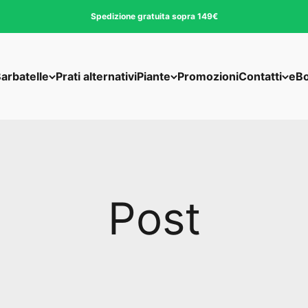
Spedizione gratuita sopra 149€
arbatelle
Prati alternativi
Piante
Promozioni
Contatti
eB
Post