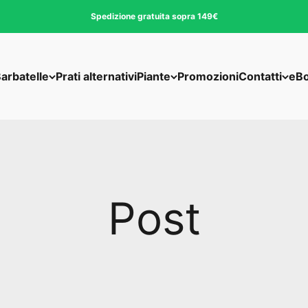
Spedizione gratuita sopra 149€
arbatelle
Prati alternativi
Piante
Promozioni
Contatti
eB
Post