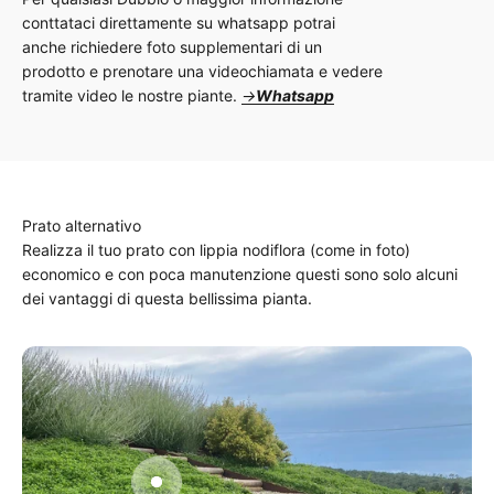
conttataci direttamente su whatsapp potrai
anche richiedere foto supplementari di un
prodotto e prenotare una videochiamata e vedere
tramite video le nostre piante.
→
Whatsapp
Realizza il tuo prato con lippia nodiflora (come in foto)
economico e con poca manutenzione questi sono solo alcuni
dei vantaggi di questa bellissima pianta.
Aller à l'élément 2
Aller à l'élément 3