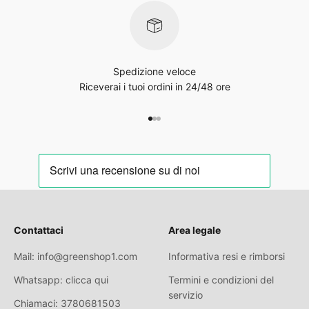
Spedizione veloce
Riceverai i tuoi ordini in 24/48 ore
Aller à l'élément 1
Aller à l'élément 2
Aller à l'élément 3
Contattaci
Area legale
Mail: info@greenshop1.com
Informativa resi e rimborsi
Whatsapp: clicca qui
Termini e condizioni del
servizio
Chiamaci: 3780681503