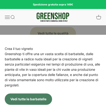
Passer au contenu
Spedizione gratuita sopra 149€
Barbatelle uva da tavola e da vino
Greenshop
Ouvrir la navigation
Ouvrir la recherche
Voir le
Vedi tutte le qualità
Crea il tuo vigneto
Greenshop ti offre una un vasta scelta di barbatelle, dalle
barbatelle a radice nuda ideali per la creazione di vigneti
senza particolari esigenze nei tempi di produzione di uva, alle
piante di vite in vaso ideali per la chi vuole una produzione
anticipata, per la copertura delle fallanze, e anche dal punto
di vista ornamentale sono molto utilizzate per la creazione di
pergolati.
Vedi tutte le barbatelle