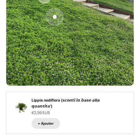
Aller à l'élément 1
Lippia nodiflora (𝙨𝙘𝙤𝙣𝙩𝙞 𝙞𝙣 𝙗𝙖𝙨𝙚 𝙖𝙡𝙡𝙖
𝙦𝙪𝙖𝙣𝙩𝙞𝙩𝙖')
€2,99 EUR
+ Ajouter