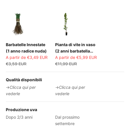
Barbatelle Innestate
Pianta di vite in vaso
(1 anno radice nuda)
(2 anni barbatella
Prix de vente
Prix de vente
A partir de €3,49 EUR
Innestata in Vaso)
A partir de €5,99 EUR
Prix normal
Prix normal
€3,59 EUR
€11,99 EUR
Qualità disponibili
→
Clicca qui per
→
Clicca qui per
vederle
vederle
Produzione uva
Dopo 2/3 anni
Dal prossimo
settembre