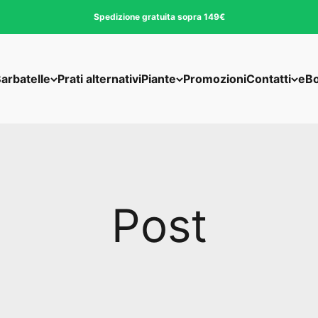
Spedizione gratuita sopra 149€
arbatelle
Prati alternativi
Piante
Promozioni
Contatti
eB
Post