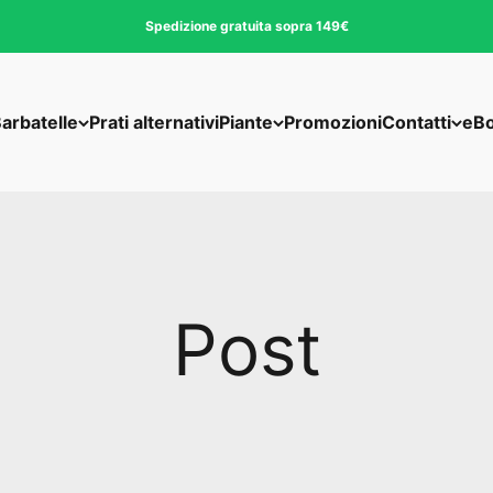
Spedizione gratuita sopra 149€
arbatelle
Prati alternativi
Piante
Promozioni
Contatti
eB
Post