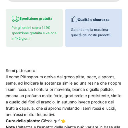
Spedizione gratuita
Qualità e sicurezza
Per gli ordini sopra 149€
Garantiamo la massima
spedizione gratuita e veloce
qualità dei nostri prodotti
in 1-2 giorni
Semi pittosporo
Il nome Pittosporum deriva dal greco pitta, pece, e sporos,
seme, ad indicare la sostanza simile ad una resina che ricopre
i semi rossi. La fioritura primaverile, bianca o giallo pallido,
emana un profumo molto forte, gradevole e persistente, simile
a quello dei fiori di arancio. In autunno invece produce dei
frutti a capsula, che si aprono rivelando i semi rossi e lucidi,
anch'essi molto decorativi.
Cura della pianta:
Clicca qui
👈
Note
L'altezza e l'aspetto delle piante può variare in base alla