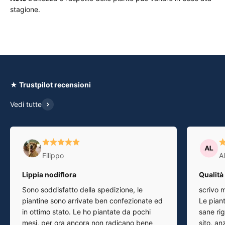
stagione.
★ Trustpilot recensioni
Vedi tutte
Filippo
A
Lippia nodiflora
Qualità
Sono soddisfatto della spedizione, le
scrivo m
piantine sono arrivate ben confezionate ed
Le pian
in ottimo stato. Le ho piantate da pochi
sane rig
mesi, per ora ancora non radicano bene
sito, anz