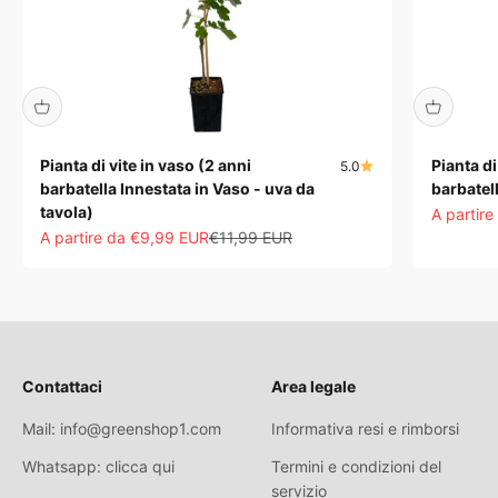
Pianta di vite in vaso (2 anni
Pianta di
5.0
barbatella Innestata in Vaso - uva da
barbatel
tavola)
Prezzo s
A partir
Prezzo scontato
Prezzo
A partire da €9,99 EUR
€11,99 EUR
Contattaci
Area legale
Mail: info@greenshop1.com
Informativa resi e rimborsi
Whatsapp: clicca qui
Termini e condizioni del
servizio