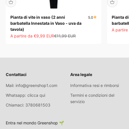
Pianta di vite in vaso (2 anni
Pianta di
5.0
barbatella Innestata in Vaso - uva da
barbatel
tavola)
Prezzo s
A partir
Prezzo scontato
Prezzo
A partire da €9,99 EUR
€11,99 EUR
Contattaci
Area legale
Mail: info@greenshop1.com
Informativa resi e rimborsi
Whatsapp: clicca qui
Termini e condizioni del
servizio
Chiamaci: 3780681503
Entra nel mondo Greenshop 🌱