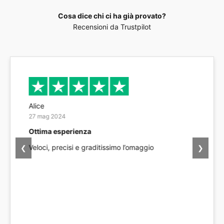
Cosa dice chi ci ha già provato?
Recensioni da Trustpilot
Sergey Artemenko
25 mag 2024
Sono soddisfatto
Ho ricevuto le piante ordinate presto e in buone
❮
❯
condizioni