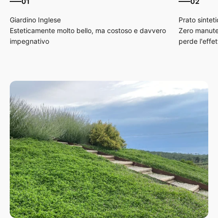
01
02
Esteticamente molto bello, ma costoso e davvero
Zero manute
impegnativo
perde l'effe