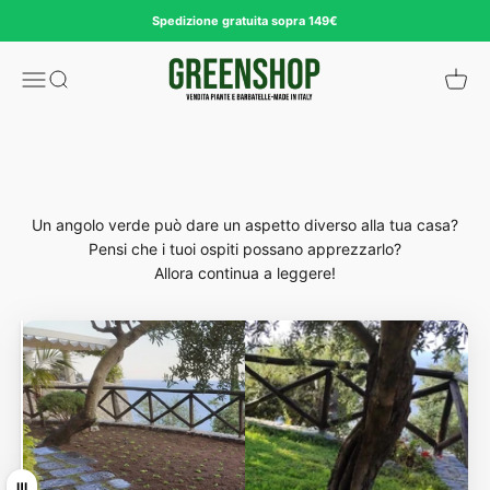
Zum Inhalt springen
Spedizione gratuita sopra 149€
Greenshop
Anche se lavori e hai poco tempo...
Navigationsmenü öffnen
Suche öffnen
Waren
Ti piacerebbe avere un angolo di casa fresco e piacevole alla
vista?
Un angolo verde può dare un aspetto diverso alla tua casa?
Pensi che i tuoi ospiti possano apprezzarlo?
Allora continua a leggere!