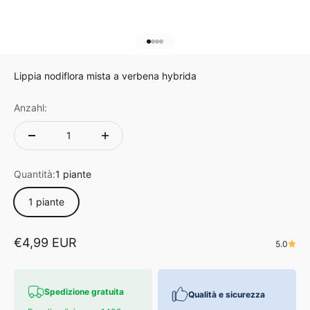
Gehe zu Element 1
Gehe zu Element 2
Gehe zu Element 3
Gehe zu Element 4
Lippia nodiflora mista a verbena hybrida
Anzahl:
Quantità:
1 piante
1 piante
Angebot
€4,99 EUR
5.0
Spedizione gratuita
Qualità e sicurezza