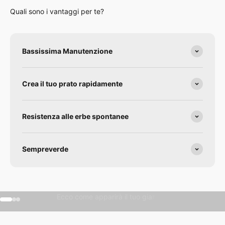
Quali sono i vantaggi per te?
Bassissima Manutenzione
Crea il tuo prato rapidamente
Resistenza alle erbe spontanee
Sempreverde
Che ne pensi?
Gehe zu Element 1
Gehe zu Element 2
Gehe zu Element 3