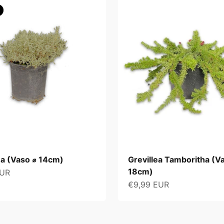
na (Vaso ⌀ 14cm)
Grevillea Tamboritha (V
18cm)
t
EUR
Angebot
€9,99 EUR