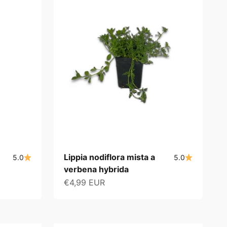
Lippia nodiflora mista a
5.0
5.0
verbena hybrida
Angebot
€4,99 EUR