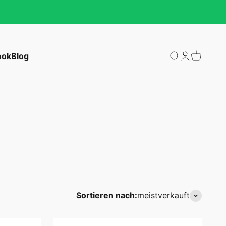
ook
Blog
Suche öffnen
Kundenkonto
Warenkor
Sortieren nach:
meistverkauft