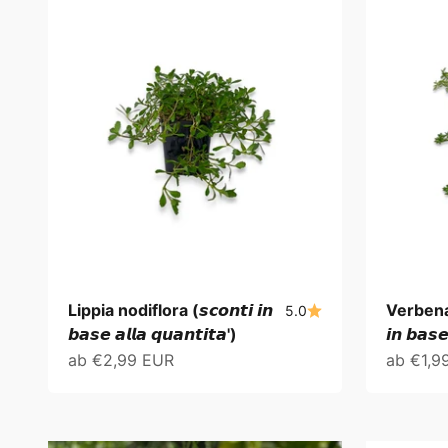
Lippia nodiflora (𝙨𝙘𝙤𝙣𝙩𝙞 𝙞𝙣
Verbena h
5.0
𝙗𝙖𝙨𝙚 𝙖𝙡𝙡𝙖 𝙦𝙪𝙖𝙣𝙩𝙞𝙩𝙖')
𝙞𝙣 𝙗𝙖𝙨𝙚
Angebot
Angebo
ab €2,99 EUR
ab €1,9