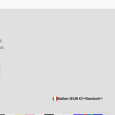
i
ua:
Italien (EUR €)
Deutsch