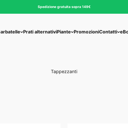
Spedizione gratuita sopra 149€
arbatelle
Prati alternativi
Piante
Promozioni
Contatti
eB