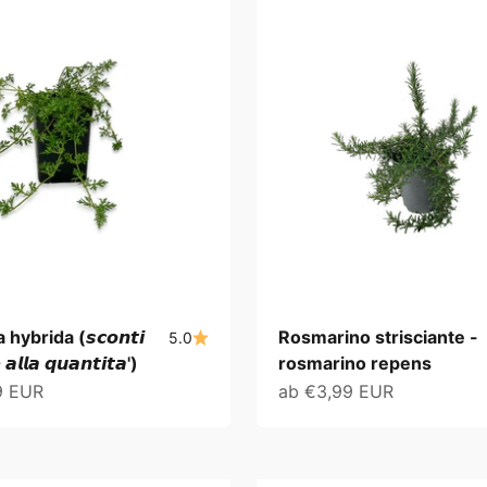
ybrida (𝙨𝙘𝙤𝙣𝙩𝙞
Rosmarino strisciante -
5.0
 𝙖𝙡𝙡𝙖 𝙦𝙪𝙖𝙣𝙩𝙞𝙩𝙖')
rosmarino repens
t
Angebot
9 EUR
ab €3,99 EUR