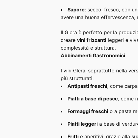
Sapore
: secco, fresco, con u
avere una buona effervescenza, m
Il Glera è perfetto per la produz
creare
vini frizzanti
leggeri e viv
complessità e struttura.
Abbinamenti Gastronomici
I vini Glera, soprattutto nella v
più strutturati:
Antipasti freschi
, come carpacc
Piatti a base di pesce
, come ri
Formaggi freschi
o a pasta mo
Piatti leggeri
a base di verdure,
Fritti
e aperitivi, grazie alla s