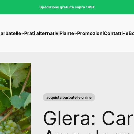
Spedizione gratuita sopra 149€
arbatelle
Prati alternativi
Piante
Promozioni
Contatti
eB
acquista barbatelle online
Glera: Car