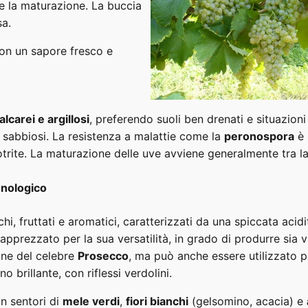
e la maturazione. La buccia
sa.
con un sapore fresco e
alcarei e argillosi
, preferendo suoli ben drenati e situazion
 sabbiosi. La resistenza a malattie come la
peronospora
è 
trite. La maturazione delle uve avviene generalmente tra la f
Enologico
schi, fruttati e aromatici, caratterizzati da una spiccata ac
 apprezzato per la sua versatilità, in grado di produrre sia v
one del celebre
Prosecco
, ma può anche essere utilizzato p
ino brillante, con riflessi verdolini.
on sentori di
mele verdi
,
fiori bianchi
(gelsomino, acacia) e