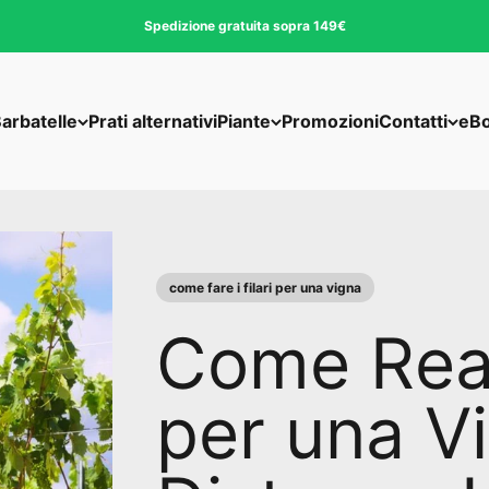
Spedizione gratuita sopra 149€
arbatelle
Prati alternativi
Piante
Promozioni
Contatti
eB
come fare i filari per una vigna
Come Reali
per una V